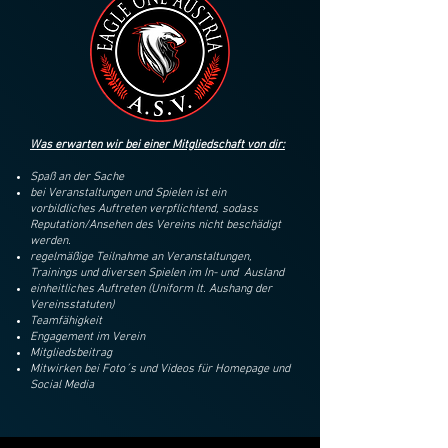
Was erwarten wir bei einer Mitgliedschaft von dir:
Spaß an der Sache
bei Veranstaltungen und Spielen ist ein
vorbildliches Auftreten verpflichtend, sodass
Reputation/Ansehen des Vereins nicht beschädigt
werden.
regelmäßige Teilnahme an Veranstaltungen,
Trainings und diversen Spielen im In- und Ausland
einheitliches Auftreten (Uniform lt. Aushang der
Vereinsstatuten)
Teamfähigkeit
Engagement im Verein
Mitgliedsbeitrag
Mitwirken bei Foto´s und Videos für Homepage und
Social Media​​​