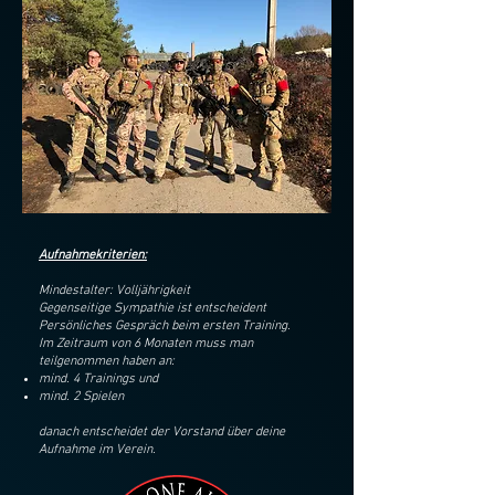
Aufnahmekriterien:
Mindestalter: Volljährigkeit
Gegenseitige Sympathie ist entscheident
Persönliches Gespräch beim ersten Training.
Im Zeitraum von 6 Monaten muss man
teilgenommen haben an:
mind. 4 Trainings und
mind. 2 Spielen
danach entscheidet der Vorstand über deine
Aufnahme im Verein.